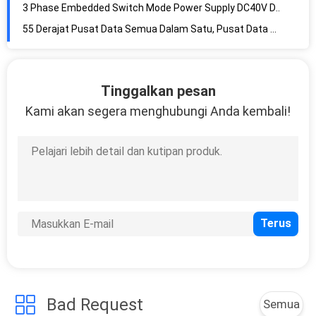
3 Phase Embedded Switch Mode Power Supply DC40V Dengan 19 Inch Sub Rack
55 Derajat Pusat Data Semua Dalam Satu, Pusat Data Modular Prefabrikasi IP65 20ft
Solusi Pusat Data Prefabrikasi 40ft Dimensi 12192x2438x2896mm
Gabungan Pusat Data Prefabrikasi 40ft, Konstruksi Pusat Data Modular DCIM
Tinggalkan pesan
Suhu Lebar 48v Baterai Lifepo4 4800Wh 100Ah Nilai Kapasitas
Kami akan segera menghubungi Anda kembali!
Baterai Li Fe 50A Sertifikat ISO9001 ISO14001 Antarmuka RS232 RS485
4800Wh 48V Li Fe Baterai Fosfat UN38.8 Standar 3500 Siklus Hidup OEM
Baterai Li Fe 50A 4800Wh UN38.8 Sertifikasi Anti Thief Dry Contact
Baterai Li Fe 7200Wh LiFePO4 Li Fe 3500 Siklus Hidup 465.9x480x222mm Ukuran 65kg Berat
Paket Baterai Lifepo4 7200Wh 48 Volt 150Ah Antarmuka RS232 ODM
Baterai Li Fe 54V DC LiFePO4 9600Wh 100A 200Ah Kapasitas Terukur
Baterai Pisau 55 Derajat Tegangan Pengisian 55.5VDC Sertifikasi CE UN38.3
Baterai Blade 66Hz 1700W LionRock ODM OEM IP65 Tingkat Perlindungan
Baterai Blade 110VAC 50Hz 3000W 54.5VDC Komunikasi RS485 Terpasang di Dinding
Bad Request
Semua
200 Ah VRLA 12V Baterai 559mm Panjang 125mm Lebar LionRock OEM