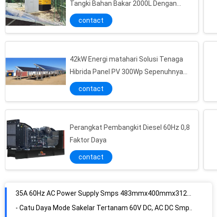
Tangki Bahan Bakar 2000L Dengan
Baterai 48V 1600AH
contact
42kW Energi matahari Solusi Tenaga
Hibrida Panel PV 300Wp Sepenuhnya
Terintegrasi ODM
contact
Perangkat Pembangkit Diesel 60Hz 0,8
Faktor Daya
contact
35A 60Hz AC Power Supply Smps 483mmx400mmx312mm LionRock OEM
- Catu Daya Mode Sakelar Tertanam 60V DC, AC DC Smps LionRock OEM ODM