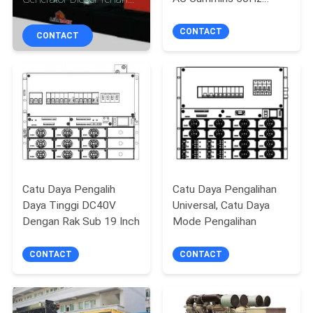
KUALITAS
Diesel Generating Sets
Portabel
CONTACT
CONTACT
HUBUNGI
KAMI
PERMINTAAN
PENAWARAN
SITEMAP
Catu Daya Pengalih
Catu Daya Pengalihan
Daya Tinggi DC40V
Universal, Catu Daya
Dengan Rak Sub 19 Inch
Mode Pengalihan
PRIVACY
POLICY
CONTACT
CONTACT